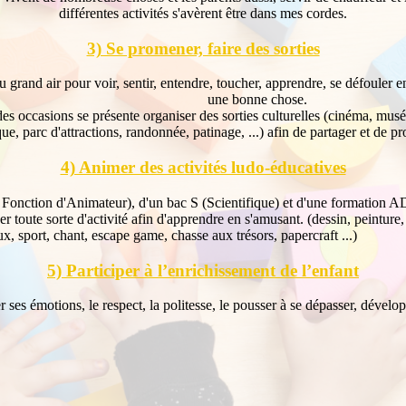
différentes activités s'avèrent être dans mes cordes.
3) Se promener, faire des sorties
and air pour voir, sentir, entendre, toucher, apprendre, se défouler en
une bonne chose.
s occasions se présente organiser des sorties culturelles (cinéma, mus
que, parc d'attractions, randonnée, patinage, ...) afin de partager et de 
4) Animer des activités ludo-éducatives
 Fonction d'Animateur), d'un bac S (Scientifique) et d'une formation 
er toute sorte d'activité afin d'apprendre en s'amusant. (dessin, peinture
eux, sport, chant, escape game, chasse aux trésors, papercraft ...)
5) Participer à l’enrichissement de l’enfant
 ses émotions, le respect, la politesse, le pousser à se dépasser, dével