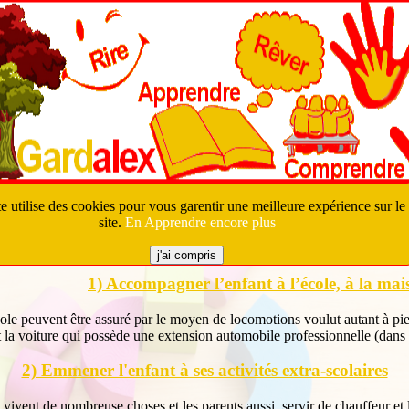
on
Présentation
te utilise des cookies pour vous garentir une meilleure expérience sur le
site.
En Apprendre encore plus
La Réalisation d'Activités
1) Accompagner l’enfant à l’école, à la mai
cole peuvent être assuré par le moyen de locomotions voulut autant à p
 la voiture qui possède une extension automobile professionnelle (dans l
2) Emmener l'enfant à ses activités extra-scolaires
vivent de nombreuse choses et les parents aussi, servir de chauffeur et