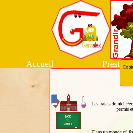
Accueil
Prestati
Ce si
Les trajets domicile/é
permis et
Dans un monde où ils 